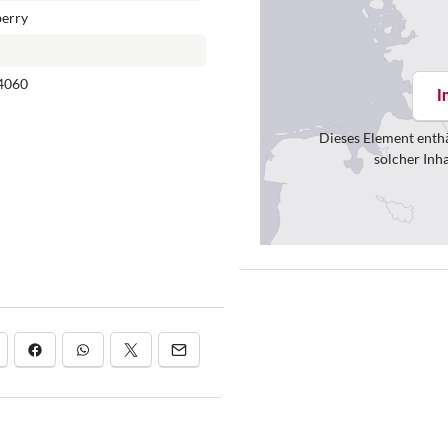
berry
4060
I
Dieses Element enthä
solcher Inh