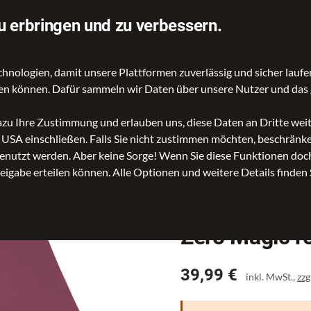
orst
Telefon: 04221 96310
u erbringen und zu verbessern.
ologien, damit unsere Plattformen zuverlässig und sicher laufen
gen können. Dafür sammeln wir Daten über unsere Nutzer und das 
dazu Ihre Zustimmung und erlauben uns, diese Daten an Dritte we
n USA einschließen. Falls Sie nicht zustimmen möchten, beschrän
 Magic royal berry
nutzt werden. Aber keine Sorge! Wenn Sie diese Funktionen doch 
reigabe erteilen können. Alle Optionen und weitere Details finden 
Zero Magic ro
Preis
39,99 €
inkl. MwSt.,
zzg