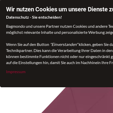
Mo.–Fr. 10:00–18:00, Sa. 10:00-15:00
Ihr Lederexperte in Delmenh
Wir nutzen Cookies um unsere Dienste z
Datenschutz - Sie entscheiden!
Bagmondo und unsere Partner nutzen Cookies und andere Techn
Wähle deine Lieblingswelt
möglichst relevante Inhalte und personalisierte Werbung zei
Wenn Sie auf den Button
"Einverstanden"
klicken, geben Sie 
Technikpartner. Dies kann die Verarbeitung Ihrer Daten in de
alle Kategorien
Accessoires
Schirm
Taschenschirm
Zero
können bestimmte Funktionen nicht oder nur eingeschränkt ge
auf die Einstellungen hin, damit Sie auch im Nachhinein Ihre F
Impressum