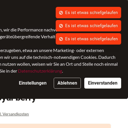
Schulranzenberatung buchen
Kontrast
Mein Konto
Wunschliste
Warenkorb
, wir die Performance nachvollziehen und Ihnen in Zukunft
geräteübergreifende Verhalten in Bezug auf unsere Angebote.
iterzugeben, etwa an unsere Marketing- oder externen
ken wir uns auf die technisch-notwendigen Cookies. Dadurch
nutzen wollen, weisen wir Sie an Ort und Stelle noch einmal
Sie in der
Datenschutzerklärung
.
Einstellungen
Ablehnen
Einverstanden
yal berry
l. Versandkosten