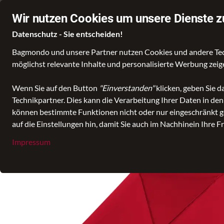
Mo.–Fr. 10:00–18:00, Sa. 10:00-15:00
Ihr Lederexperte in Delmenh
Wir nutzen Cookies um unsere Dienste z
Datenschutz - Sie entscheiden!
Bagmondo und unsere Partner nutzen Cookies und andere Techn
Wähle deine Lieblingswelt
möglichst relevante Inhalte und personalisierte Werbung zei
Wenn Sie auf den Button
"Einverstanden"
klicken, geben Sie 
Technikpartner. Dies kann die Verarbeitung Ihrer Daten in de
alle Kategorien
Accessoires
Schirm
Taschenschirm
Zero,
können bestimmte Funktionen nicht oder nur eingeschränkt ge
auf die Einstellungen hin, damit Sie auch im Nachhinein Ihre F
Impressum