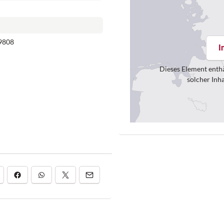
d
9808
I
Dieses Element enthä
solcher Inh