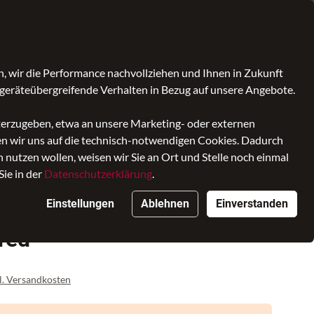
Schulranzenberatung buchen
Kontrast
Mein Konto
Wunschliste
Warenkorb
, wir die Performance nachvollziehen und Ihnen in Zukunft
geräteübergreifende Verhalten in Bezug auf unsere Angebote.
iterzugeben, etwa an unsere Marketing- oder externen
ken wir uns auf die technisch-notwendigen Cookies. Dadurch
nutzen wollen, weisen wir Sie an Ort und Stelle noch einmal
Sie in der
Datenschutzerklärung
.
Einstellungen
Ablehnen
Einverstanden
 red
l. Versandkosten