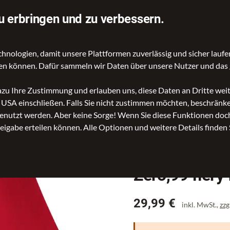
orst
Telefon: 04221 96310
u erbringen und zu verbessern.
ologien, damit unsere Plattformen zuverlässig und sicher laufen
gen können. Dafür sammeln wir Daten über unsere Nutzer und das 
dazu Ihre Zustimmung und erlauben uns, diese Daten an Dritte we
n USA einschließen. Falls Sie nicht zustimmen möchten, beschrän
99 fiery red
nutzt werden. Aber keine Sorge! Wenn Sie diese Funktionen doch 
reigabe erteilen können. Alle Optionen und weitere Details finden 
Zero,99 fiery
Preis
29,99 €
inkl. MwSt.,
zzg