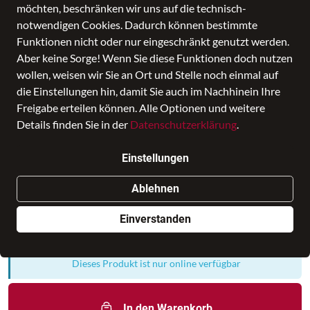
möchten, beschränken wir uns auf die technisch-
notwendigen Cookies. Dadurch können bestimmte
Funktionen nicht oder nur eingeschränkt genutzt werden.
Aber keine Sorge! Wenn Sie diese Funktionen doch nutzen
wollen, weisen wir Sie an Ort und Stelle noch einmal auf
die Einstellungen hin, damit Sie auch im Nachhinein Ihre
Freigabe erteilen können. Alle Optionen und weitere
Details finden Sie in der
Datenschutzerklärung
.
Samsonite - ESSENS - SPINNER 81/30
Einstellungen
- charcoal/red
Ablehnen
Preis
259,00 €
inkl. MwSt., Versand
GRATIS
Einverstanden
Nur noch weniger als 3 Artikel im Geschäft vorhanden.
Dieses Produkt ist nur online verfügbar
In den Warenkorb