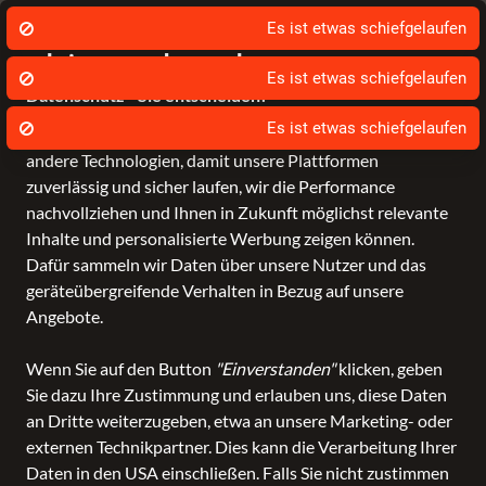
Ihr Lederexperte in Delmenhorst
Tel
Es ist etwas schiefgelaufen
Wir nutzen Cookies um unsere Dienste zu
erbringen und zu verbessern.
Es ist etwas schiefgelaufen
Datenschutz - Sie entscheiden!
Es ist etwas schiefgelaufen
Bagmondo und unsere Partner nutzen Cookies und
andere Technologien, damit unsere Plattformen
Schule
Reise
Business
Freizeit
Fashion & Lifestyle
zuverlässig und sicher laufen, wir die Performance
nachvollziehen und Ihnen in Zukunft möglichst relevante
Inhalte und personalisierte Werbung zeigen können.
Dafür sammeln wir Daten über unsere Nutzer und das
geräteübergreifende Verhalten in Bezug auf unsere
Angebote.
Wenn Sie auf den Button
"Einverstanden"
klicken, geben
Sie dazu Ihre Zustimmung und erlauben uns, diese Daten
an Dritte weiterzugeben, etwa an unsere Marketing- oder
externen Technikpartner. Dies kann die Verarbeitung Ihrer
Daten in den USA einschließen. Falls Sie nicht zustimmen